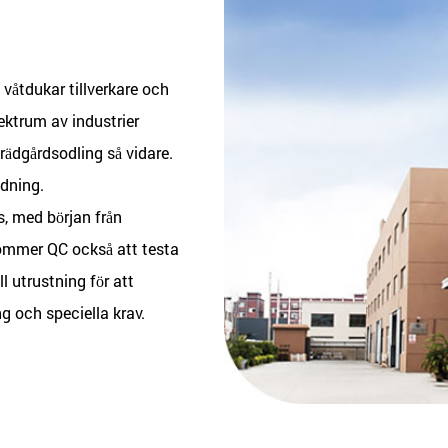
våtdukar tillverkare
och
pektrum av industrier
trädgårdsodling så vidare.
ndning.
, med början från
kommer QC också att testa
 utrustning för att
ng och speciella krav.