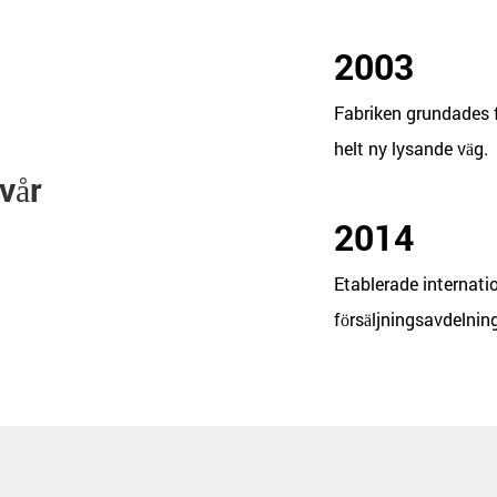
2003
Fabriken grundades f
helt ny lysande väg.
vår
2014
Etablerade internatio
försäljningsavdelning