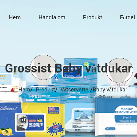
Hem
Handla om
Produkt
Fördel
Grossist Baby våtdukar
Hem
/
Produkt
/
Våtservetter
/
Baby våtdukar