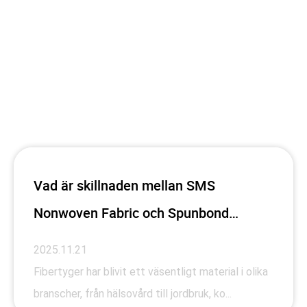
Vad är skillnaden mellan SMS
Nonwoven Fabric och Spunbond
Nonwoven Fabric?
2025.11.21
Fibertyger har blivit ett väsentligt material i olika
branscher, från hälsovård till jordbruk, ko...