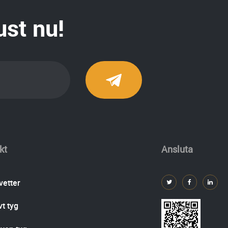
ust nu!
kt
Ansluta
vetter
t tyg