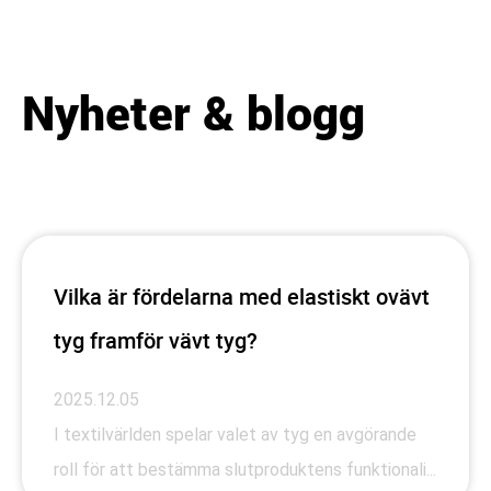
Nyheter & blogg
Vilka är fördelarna med elastiskt ovävt
tyg framför vävt tyg?
2025.12.05
I textilvärlden spelar valet av tyg en avgörande
roll för att bestämma slutproduktens funktionali...