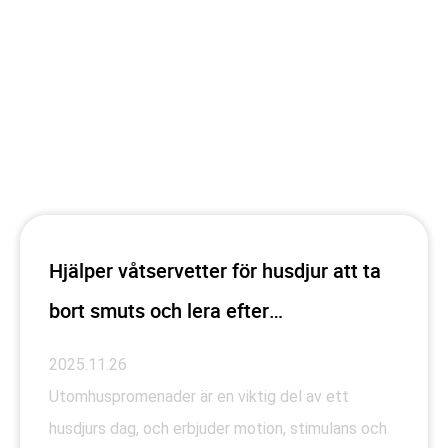
Hjälper våtservetter för husdjur att ta
bort smuts och lera efter
utomhuspromenader?
2025.11.26
Utomhuspromenader är en viktig del av ett
husdjurs dag, och erbjuder motion, stimulans och