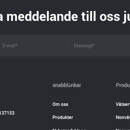
 meddelande till oss j
snabblänkar
Produ
Om oss
Våtser
137153
Produkter
Nonväv