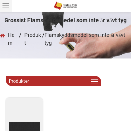
Grossist Flamskyddsmedel som inte är vävt tyg
He
/
Produk
/
Flamskyddsmedel som inte är vävt
m
t
tyg
Produkter