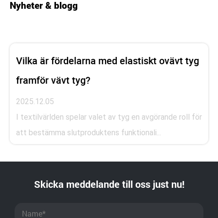
Nyheter & blogg
Vilka är fördelarna med elastiskt ovävt tyg
framför vävt tyg?
2025.12.05
I textilvärlden spelar valet av tyg en avgörande roll för
att bestämma slutproduktens funktionali...
Skicka meddelande till oss just nu!