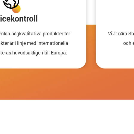
icekontroll
eckla högkvalitativa produkter för
Vi är nära 
ter är i linje med internationella
och e
teras huvudsakligen till Europa,
a destinationer runt om i världen.