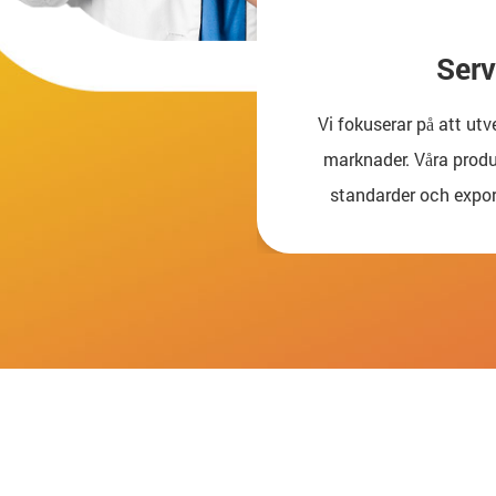
t
Serv
över 13000 ton, vi kan
Vi fokuserar på att utv
lika inköpskvantitet.
marknader. Våra produk
standarder och expor
Amerika, Japan och andr