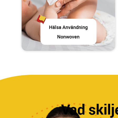
Hälsa Användning
Nonwoven
Vad skilj