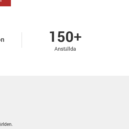
150
+
on
Anställda
ärlden.