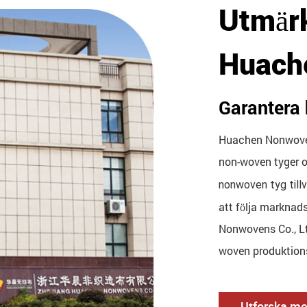
Utmärk
Huach
Garantera 
Huachen Nonwoven
non-woven tyger o
nonwoven tyg till
att följa markna
Nonwovens Co., Lt
woven produktion
Utforska me